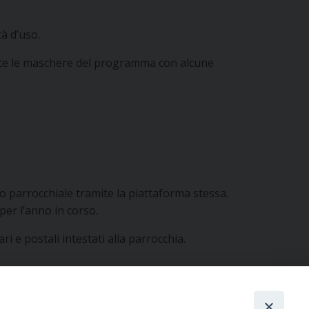
tà d’uso.
ate le maschere del programma con alcune
to parrocchiale tramite la piattaforma stessa.
per l’anno in corso.
ri e postali intestati alla parrocchia.
 parrocchie per le quali non si riscontrino errori