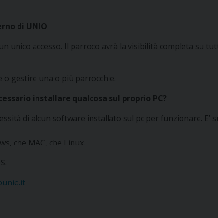
terno di UNIO
 unico accesso. Il parroco avrà la visibilità completa su tutt
e o gestire una o più parrocchie.
essario installare qualcosa sul proprio PC?
sità di alcun software installato sul pc per funzionare. E’ 
ws, che MAC, che Linux.
S.
bunio.it