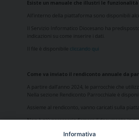
Esiste un manuale che illustri le funzionalit
All’interno della piattaforma sono disponibili alcu
Il Servizio Informatico Diocesano ha predispos
indicazioni su come inserire i dati.
Il file è disponibile
cliccando qui
Come va inviato il rendiconto annuale da par
A partire dall’anno 2024, le parrocchie che utili
Nella sezione Rendiconto Parrocchiale è disponibi
Assieme al rendiconto, vanno caricati sulla piattaf
Non è più necessario firmare il documento in quan
L’Ufficio Amministrativo Diocesano provvederà a va
Informativa