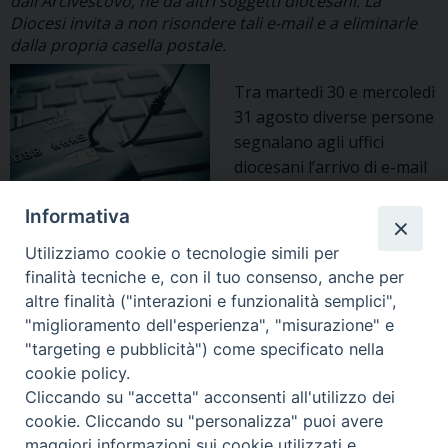
dall'Arcivescovo, né da altri soggetti diocesani. La
Diocesi invita a non risondere tali e-mail e a eliminarle
dalla propria casella postale.
Tra martedì 30 e mercoledì
31 agosto diverse persone
segnalano agli uffici
diocesani l’arrivo di e-mail
aventi per mittente – tra
Informativa
gli altri soggetti diocesani
– l’Arcivescovo di Udine. Specifichiamo che tali e-mail non
Utilizziamo cookie o tecnologie simili per
sono state inviate né dall’Arcivescovo, né da altri soggetti
finalità tecniche e, con il tuo consenso, anche per
interni alla Curia udinese. Si tratta di messaggi di c.d.
altre finalità ("interazioni e funzionalità semplici",
phishing, ossia truffe informatiche volte a ingannare i
"miglioramento dell'esperienza", "misurazione" e
False
destinatari al fine di …
Continua a leggere
»
"targeting e pubblicità") come specificato nella
e-
cookie policy.
mail
Cliccando su "accetta" acconsenti all'utilizzo dei
P
da
cookie. Cliccando su "personalizza" puoi avere
o
soggetti
maggiori informazioni sui cookie utilizzati e